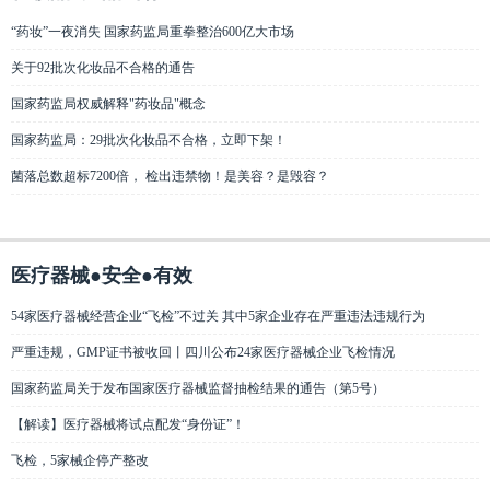
“药妆”一夜消失 国家药监局重拳整治600亿大市场
关于92批次化妆品不合格的通告
国家药监局权威解释"药妆品"概念
国家药监局：29批次化妆品不合格，立即下架！
菌落总数超标7200倍， 检出违禁物！是美容？是毁容？
医疗器械●安全●有效
54家医疗器械经营企业“飞检”不过关 其中5家企业存在严重违法违规行为
严重违规，GMP证书被收回丨四川公布24家医疗器械企业飞检情况
国家药监局关于发布国家医疗器械监督抽检结果的通告（第5号）
【解读】医疗器械将试点配发“身份证”！
飞检，5家械企停产整改