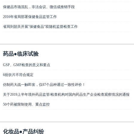
保健品市场混乱，非法会议、微信成推销手段
2016年省局部署保健食品监管工作
省局到韶关开展”保健食品“双随机监督检查工作
药品●临床试验
GSP、GMP检查的意义和要点
6批饮片不符合规定
仿制药大战一触即发，仅87个品种通过一致性评价！
关于2019上半年境外药品监管/检查机构对国内药品生产企业检查观察情况的通报
50个药被限制使用、重点监控
化妆品●产品纠纷