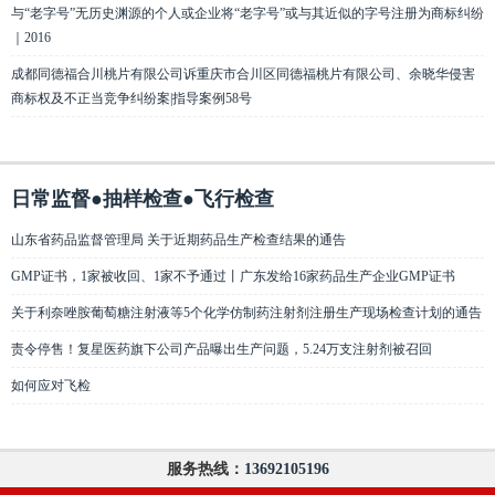
与“老字号”无历史渊源的个人或企业将“老字号”或与其近似的字号注册为商标纠纷
｜2016
成都同德福合川桃片有限公司诉重庆市合川区同德福桃片有限公司、余晓华侵害
商标权及不正当竞争纠纷案|指导案例58号
日常监督●抽样检查●飞行检查
山东省药品监督管理局 关于近期药品生产检查结果的通告
GMP证书，1家被收回、1家不予通过丨广东发给16家药品生产企业GMP证书
关于利奈唑胺葡萄糖注射液等5个化学仿制药注射剂注册生产现场检查计划的通告
责令停售！复星医药旗下公司产品曝出生产问题，5.24万支注射剂被召回
如何应对飞检
服务热线：
13692105196