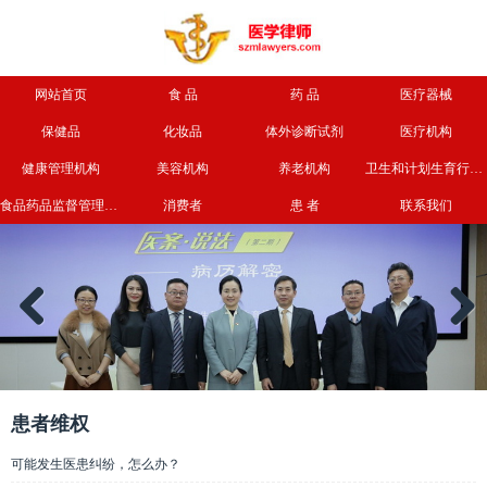
网站首页
食 品
药 品
医疗器械
保健品
化妆品
体外诊断试剂
医疗机构
健康管理机构
美容机构
养老机构
卫生和计划生育行政部门
食品药品监督管理部门
消费者
患 者
联系我们
Previous
Next
患者维权
可能发生医患纠纷，怎么办？