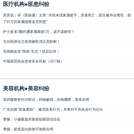
医疗机构●医患纠纷
庹庹说｜评《医脉通》文章 “术前未找家属签字，患者死亡，医生被停业警告，赔
了91万后家属报警追究刑责”
护士多发3颗药遭家属索赔5万，该不该赔偿？
主任医师论文造假被取消正高职称！
范例能改变“医闹”生态？拭目以待！
中国医院协会患者安全目标（2017版）
美容机构●美容纠纷
深圳微整形作坊暗访：药物掺假，价格骤降，资质未明
广东拟推“双备案制”，规范医美行为，并将对不良执业行为记分
警惕：小腿吸脂术致骨筋膜室综合征
警惕：胶原蛋白除皱可致眼失明