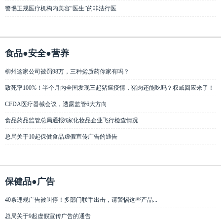
警惕正规医疗机构内美容“医生”的非法行医
食品●安全●营养
柳州这家公司被罚98万，三种劣质药你家有吗？
致死率100%！半个月内全国发现三起猪瘟疫情，猪肉还能吃吗？权威回应来了！
CFDA医疗器械会议，透露监管6大方向
食品药品监管总局通报6家化妆品企业飞行检查情况
总局关于10起保健食品虚假宣传广告的通告
保健品●广告
40条违规广告被叫停！多部门联手出击，请警惕这些产品...
总局关于9起虚假宣传广告的通告