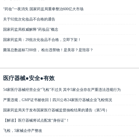
“药妆”一夜消失 国家药监局重拳整治600亿大市场
关于92批次化妆品不合格的通告
国家药监局权威解释"药妆品"概念
国家药监局：29批次化妆品不合格，立即下架！
菌落总数超标7200倍， 检出违禁物！是美容？是毁容？
医疗器械●安全●有效
54家医疗器械经营企业“飞检”不过关 其中5家企业存在严重违法违规行为
严重违规，GMP证书被收回丨四川公布24家医疗器械企业飞检情况
国家药监局关于发布国家医疗器械监督抽检结果的通告（第5号）
【解读】医疗器械将试点配发“身份证”！
飞检，5家械企停产整改