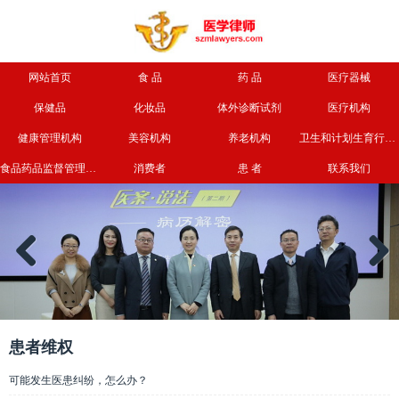
网站首页
食 品
药 品
医疗器械
保健品
化妆品
体外诊断试剂
医疗机构
健康管理机构
美容机构
养老机构
卫生和计划生育行政部门
食品药品监督管理部门
消费者
患 者
联系我们
Previous
Next
患者维权
可能发生医患纠纷，怎么办？