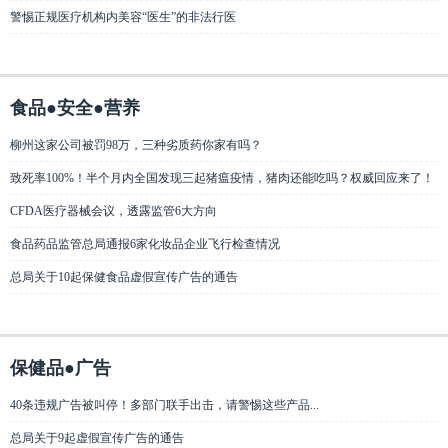
警惕正规医疗机构内美容“医生”的非法行医
食品●安全●营养
柳州这家公司被罚98万，三种劣质药你家有吗？
致死率100%！半个月内全国发现三起猪瘟疫情，猪肉还能吃吗？权威回应来了！
CFDA医疗器械会议，透露监管6大方向
食品药品监管总局通报6家化妆品企业飞行检查情况
总局关于10起保健食品虚假宣传广告的通告
保健品●广告
40条违规广告被叫停！多部门联手出击，请警惕这些产品...
总局关于9起虚假宣传广告的通告