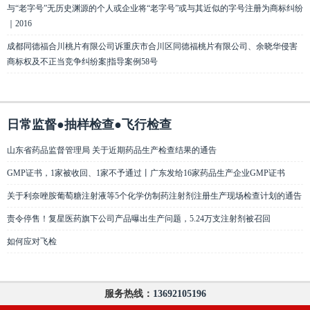
与“老字号”无历史渊源的个人或企业将“老字号”或与其近似的字号注册为商标纠纷
｜2016
成都同德福合川桃片有限公司诉重庆市合川区同德福桃片有限公司、余晓华侵害
商标权及不正当竞争纠纷案|指导案例58号
日常监督●抽样检查●飞行检查
山东省药品监督管理局 关于近期药品生产检查结果的通告
GMP证书，1家被收回、1家不予通过丨广东发给16家药品生产企业GMP证书
关于利奈唑胺葡萄糖注射液等5个化学仿制药注射剂注册生产现场检查计划的通告
责令停售！复星医药旗下公司产品曝出生产问题，5.24万支注射剂被召回
如何应对飞检
服务热线：
13692105196