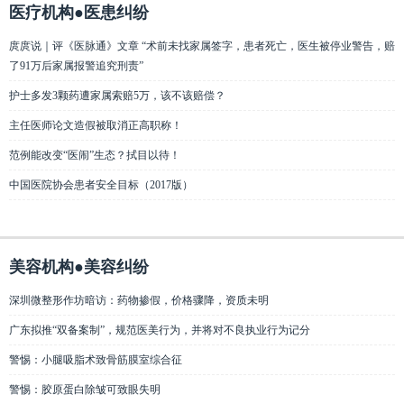
医疗机构●医患纠纷
庹庹说｜评《医脉通》文章 “术前未找家属签字，患者死亡，医生被停业警告，赔
了91万后家属报警追究刑责”
护士多发3颗药遭家属索赔5万，该不该赔偿？
主任医师论文造假被取消正高职称！
范例能改变“医闹”生态？拭目以待！
中国医院协会患者安全目标（2017版）
美容机构●美容纠纷
深圳微整形作坊暗访：药物掺假，价格骤降，资质未明
广东拟推“双备案制”，规范医美行为，并将对不良执业行为记分
警惕：小腿吸脂术致骨筋膜室综合征
警惕：胶原蛋白除皱可致眼失明