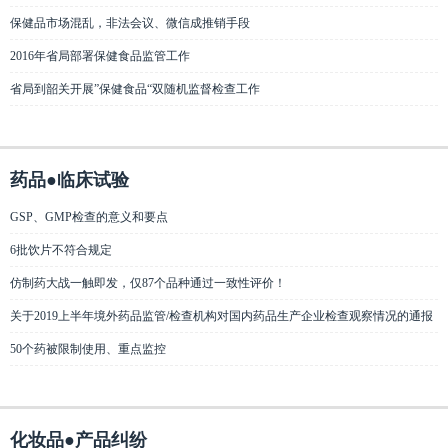
保健品市场混乱，非法会议、微信成推销手段
2016年省局部署保健食品监管工作
省局到韶关开展”保健食品“双随机监督检查工作
药品●临床试验
GSP、GMP检查的意义和要点
6批饮片不符合规定
仿制药大战一触即发，仅87个品种通过一致性评价！
关于2019上半年境外药品监管/检查机构对国内药品生产企业检查观察情况的通报
50个药被限制使用、重点监控
化妆品●产品纠纷