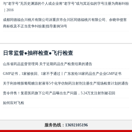
与“老字号”无历史渊源的个人或企业将“老字号”或与其近似的字号注册为商标纠纷
｜2016
成都同德福合川桃片有限公司诉重庆市合川区同德福桃片有限公司、余晓华侵害
商标权及不正当竞争纠纷案|指导案例58号
日常监督●抽样检查●飞行检查
山东省药品监督管理局 关于近期药品生产检查结果的通告
GMP证书，1家被收回、1家不予通过丨广东发给16家药品生产企业GMP证书
关于利奈唑胺葡萄糖注射液等5个化学仿制药注射剂注册生产现场检查计划的通告
责令停售！复星医药旗下公司产品曝出生产问题，5.24万支注射剂被召回
如何应对飞检
服务热线：
13692105196