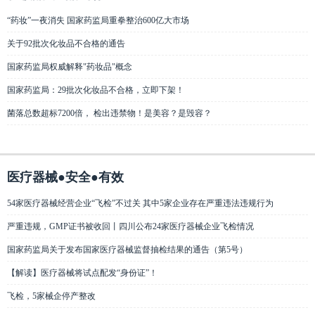
“药妆”一夜消失 国家药监局重拳整治600亿大市场
关于92批次化妆品不合格的通告
国家药监局权威解释"药妆品"概念
国家药监局：29批次化妆品不合格，立即下架！
菌落总数超标7200倍， 检出违禁物！是美容？是毁容？
医疗器械●安全●有效
54家医疗器械经营企业“飞检”不过关 其中5家企业存在严重违法违规行为
严重违规，GMP证书被收回丨四川公布24家医疗器械企业飞检情况
国家药监局关于发布国家医疗器械监督抽检结果的通告（第5号）
【解读】医疗器械将试点配发“身份证”！
飞检，5家械企停产整改