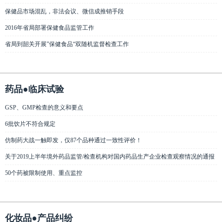
保健品市场混乱，非法会议、微信成推销手段
2016年省局部署保健食品监管工作
省局到韶关开展”保健食品“双随机监督检查工作
药品●临床试验
GSP、GMP检查的意义和要点
6批饮片不符合规定
仿制药大战一触即发，仅87个品种通过一致性评价！
关于2019上半年境外药品监管/检查机构对国内药品生产企业检查观察情况的通报
50个药被限制使用、重点监控
化妆品●产品纠纷