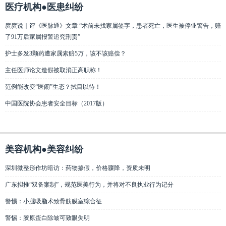
医疗机构●医患纠纷
庹庹说｜评《医脉通》文章 “术前未找家属签字，患者死亡，医生被停业警告，赔
了91万后家属报警追究刑责”
护士多发3颗药遭家属索赔5万，该不该赔偿？
主任医师论文造假被取消正高职称！
范例能改变“医闹”生态？拭目以待！
中国医院协会患者安全目标（2017版）
美容机构●美容纠纷
深圳微整形作坊暗访：药物掺假，价格骤降，资质未明
广东拟推“双备案制”，规范医美行为，并将对不良执业行为记分
警惕：小腿吸脂术致骨筋膜室综合征
警惕：胶原蛋白除皱可致眼失明