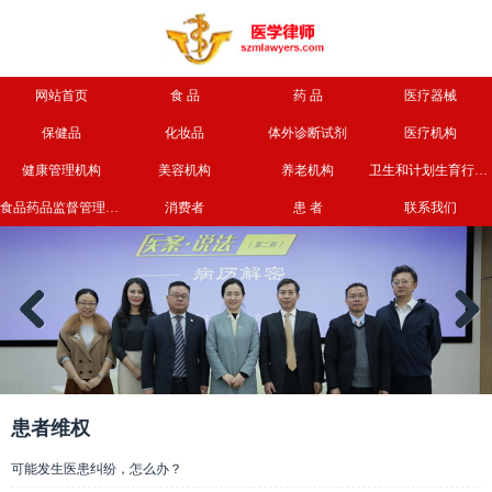
网站首页
食 品
药 品
医疗器械
保健品
化妆品
体外诊断试剂
医疗机构
健康管理机构
美容机构
养老机构
卫生和计划生育行政部门
食品药品监督管理部门
消费者
患 者
联系我们
Previous
Next
患者维权
可能发生医患纠纷，怎么办？