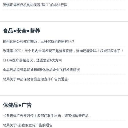
警惕正规医疗机构内美容“医生”的非法行医
食品●安全●营养
柳州这家公司被罚98万，三种劣质药你家有吗？
致死率100%！半个月内全国发现三起猪瘟疫情，猪肉还能吃吗？权威回应来了！
CFDA医疗器械会议，透露监管6大方向
食品药品监管总局通报6家化妆品企业飞行检查情况
总局关于10起保健食品虚假宣传广告的通告
保健品●广告
40条违规广告被叫停！多部门联手出击，请警惕这些产品...
总局关于9起虚假宣传广告的通告