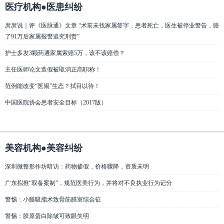
医疗机构●医患纠纷
庹庹说｜评《医脉通》文章 “术前未找家属签字，患者死亡，医生被停业警告，赔
了91万后家属报警追究刑责”
护士多发3颗药遭家属索赔5万，该不该赔偿？
主任医师论文造假被取消正高职称！
范例能改变“医闹”生态？拭目以待！
中国医院协会患者安全目标（2017版）
美容机构●美容纠纷
深圳微整形作坊暗访：药物掺假，价格骤降，资质未明
广东拟推“双备案制”，规范医美行为，并将对不良执业行为记分
警惕：小腿吸脂术致骨筋膜室综合征
警惕：胶原蛋白除皱可致眼失明