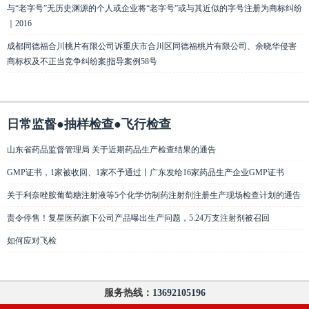
与“老字号”无历史渊源的个人或企业将“老字号”或与其近似的字号注册为商标纠纷
｜2016
成都同德福合川桃片有限公司诉重庆市合川区同德福桃片有限公司、余晓华侵害
商标权及不正当竞争纠纷案|指导案例58号
日常监督●抽样检查●飞行检查
山东省药品监督管理局 关于近期药品生产检查结果的通告
GMP证书，1家被收回、1家不予通过丨广东发给16家药品生产企业GMP证书
关于利奈唑胺葡萄糖注射液等5个化学仿制药注射剂注册生产现场检查计划的通告
责令停售！复星医药旗下公司产品曝出生产问题，5.24万支注射剂被召回
如何应对飞检
服务热线：
13692105196