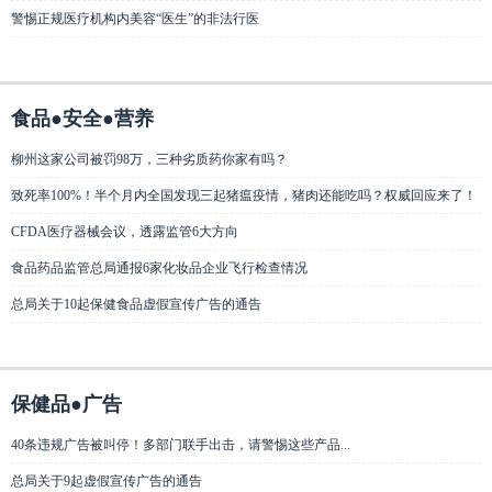
警惕正规医疗机构内美容“医生”的非法行医
食品●安全●营养
柳州这家公司被罚98万，三种劣质药你家有吗？
致死率100%！半个月内全国发现三起猪瘟疫情，猪肉还能吃吗？权威回应来了！
CFDA医疗器械会议，透露监管6大方向
食品药品监管总局通报6家化妆品企业飞行检查情况
总局关于10起保健食品虚假宣传广告的通告
保健品●广告
40条违规广告被叫停！多部门联手出击，请警惕这些产品...
总局关于9起虚假宣传广告的通告