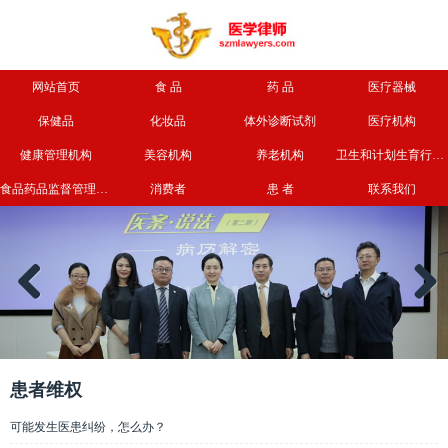
网站首页
食 品
药 品
医疗器械
保健品
化妆品
体外诊断试剂
医疗机构
健康管理机构
美容机构
养老机构
卫生和计划生育行政部门
食品药品监督管理部门
消费者
患 者
联系我们
Previous
Next
患者维权
可能发生医患纠纷，怎么办？