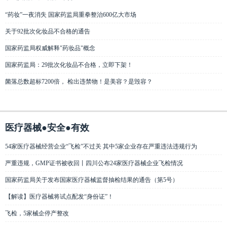
“药妆”一夜消失 国家药监局重拳整治600亿大市场
关于92批次化妆品不合格的通告
国家药监局权威解释"药妆品"概念
国家药监局：29批次化妆品不合格，立即下架！
菌落总数超标7200倍， 检出违禁物！是美容？是毁容？
医疗器械●安全●有效
54家医疗器械经营企业“飞检”不过关 其中5家企业存在严重违法违规行为
严重违规，GMP证书被收回丨四川公布24家医疗器械企业飞检情况
国家药监局关于发布国家医疗器械监督抽检结果的通告（第5号）
【解读】医疗器械将试点配发“身份证”！
飞检，5家械企停产整改