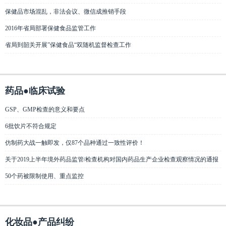
保健品市场混乱，非法会议、微信成推销手段
2016年省局部署保健食品监管工作
省局到韶关开展”保健食品“双随机监督检查工作
药品●临床试验
GSP、GMP检查的意义和要点
6批饮片不符合规定
仿制药大战一触即发，仅87个品种通过一致性评价！
关于2019上半年境外药品监管/检查机构对国内药品生产企业检查观察情况的通报
50个药被限制使用、重点监控
化妆品●产品纠纷