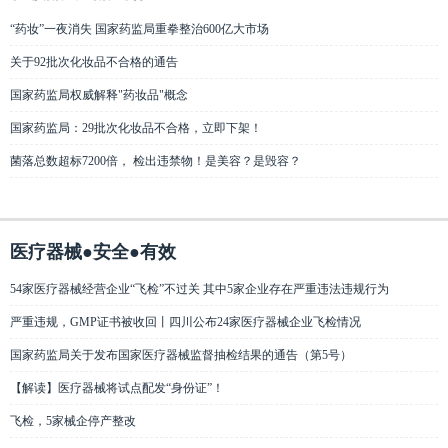
“药妆”一夜消失 国家药监局重拳整治600亿大市场
关于92批次化妆品不合格的通告
国家药监局权威解释"药妆品"概念
国家药监局：29批次化妆品不合格，立即下架！
菌落总数超标7200倍， 检出违禁物！是美容？是毁容？
医疗器械●安全●有效
54家医疗器械经营企业“飞检”不过关 其中5家企业存在严重违法违规行为
严重违规，GMP证书被收回丨四川公布24家医疗器械企业飞检情况
国家药监局关于发布国家医疗器械监督抽检结果的通告（第5号）
【解读】医疗器械将试点配发“身份证”！
飞检，5家械企停产整改