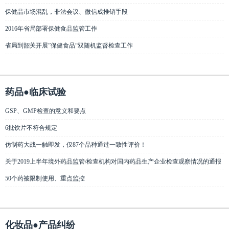
保健品市场混乱，非法会议、微信成推销手段
2016年省局部署保健食品监管工作
省局到韶关开展”保健食品“双随机监督检查工作
药品●临床试验
GSP、GMP检查的意义和要点
6批饮片不符合规定
仿制药大战一触即发，仅87个品种通过一致性评价！
关于2019上半年境外药品监管/检查机构对国内药品生产企业检查观察情况的通报
50个药被限制使用、重点监控
化妆品●产品纠纷