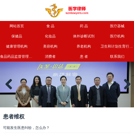
网站首页
食 品
药 品
医疗器械
保健品
化妆品
体外诊断试剂
医疗机构
健康管理机构
美容机构
养老机构
卫生和计划生育行政部门
食品药品监督管理部门
消费者
患 者
联系我们
Previous
Next
患者维权
可能发生医患纠纷，怎么办？