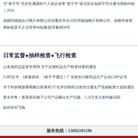
与“老字号”无历史渊源的个人或企业将“老字号”或与其近似的字号注册为商标纠纷
｜2016
成都同德福合川桃片有限公司诉重庆市合川区同德福桃片有限公司、余晓华侵害
商标权及不正当竞争纠纷案|指导案例58号
日常监督●抽样检查●飞行检查
山东省药品监督管理局 关于近期药品生产检查结果的通告
GMP证书，1家被收回、1家不予通过丨广东发给16家药品生产企业GMP证书
关于利奈唑胺葡萄糖注射液等5个化学仿制药注射剂注册生产现场检查计划的通告
责令停售！复星医药旗下公司产品曝出生产问题，5.24万支注射剂被召回
如何应对飞检
服务热线：
13692105196