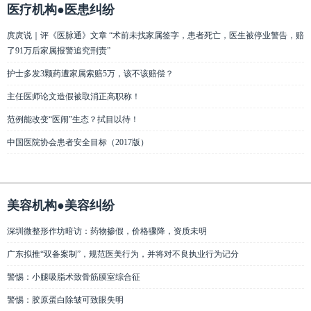
医疗机构●医患纠纷
庹庹说｜评《医脉通》文章 “术前未找家属签字，患者死亡，医生被停业警告，赔
了91万后家属报警追究刑责”
护士多发3颗药遭家属索赔5万，该不该赔偿？
主任医师论文造假被取消正高职称！
范例能改变“医闹”生态？拭目以待！
中国医院协会患者安全目标（2017版）
美容机构●美容纠纷
深圳微整形作坊暗访：药物掺假，价格骤降，资质未明
广东拟推“双备案制”，规范医美行为，并将对不良执业行为记分
警惕：小腿吸脂术致骨筋膜室综合征
警惕：胶原蛋白除皱可致眼失明