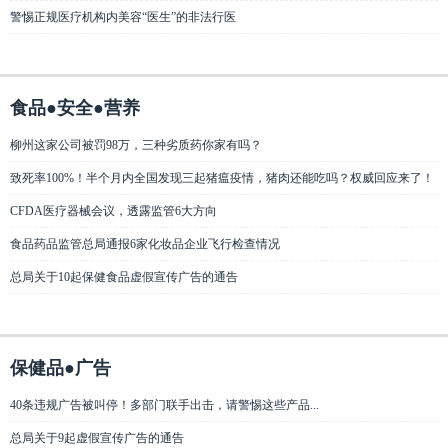
警惕正规医疗机构内美容“医生”的非法行医
食品●安全●营养
柳州这家公司被罚98万，三种劣质药你家有吗？
致死率100%！半个月内全国发现三起猪瘟疫情，猪肉还能吃吗？权威回应来了！
CFDA医疗器械会议，透露监管6大方向
食品药品监管总局通报6家化妆品企业飞行检查情况
总局关于10起保健食品虚假宣传广告的通告
保健品●广告
40条违规广告被叫停！多部门联手出击，请警惕这些产品...
总局关于9起虚假宣传广告的通告