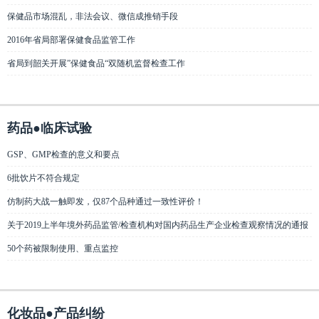
保健品市场混乱，非法会议、微信成推销手段
2016年省局部署保健食品监管工作
省局到韶关开展”保健食品“双随机监督检查工作
药品●临床试验
GSP、GMP检查的意义和要点
6批饮片不符合规定
仿制药大战一触即发，仅87个品种通过一致性评价！
关于2019上半年境外药品监管/检查机构对国内药品生产企业检查观察情况的通报
50个药被限制使用、重点监控
化妆品●产品纠纷