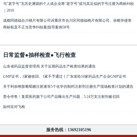
与“老字号”无历史渊源的个人或企业将“老字号”或与其近似的字号注册为商标纠纷
｜2016
成都同德福合川桃片有限公司诉重庆市合川区同德福桃片有限公司、余晓华侵害
商标权及不正当竞争纠纷案|指导案例58号
日常监督●抽样检查●飞行检查
山东省药品监督管理局 关于近期药品生产检查结果的通告
GMP证书，1家被收回、1家不予通过丨广东发给16家药品生产企业GMP证书
关于利奈唑胺葡萄糖注射液等5个化学仿制药注射剂注册生产现场检查计划的通告
责令停售！复星医药旗下公司产品曝出生产问题，5.24万支注射剂被召回
如何应对飞检
服务热线：
13692105196