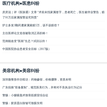
医疗机构●医患纠纷
庹庹说｜评《医脉通》文章 “术前未找家属签字，患者死亡，医生被停业警告，赔
了91万后家属报警追究刑责”
护士多发3颗药遭家属索赔5万，该不该赔偿？
主任医师论文造假被取消正高职称！
范例能改变“医闹”生态？拭目以待！
中国医院协会患者安全目标（2017版）
美容机构●美容纠纷
深圳微整形作坊暗访：药物掺假，价格骤降，资质未明
广东拟推“双备案制”，规范医美行为，并将对不良执业行为记分
警惕：小腿吸脂术致骨筋膜室综合征
警惕：胶原蛋白除皱可致眼失明