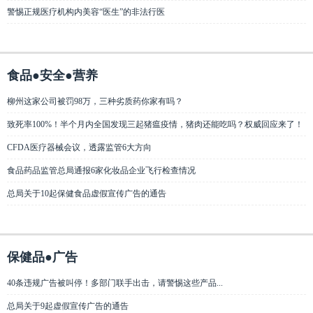
警惕正规医疗机构内美容“医生”的非法行医
食品●安全●营养
柳州这家公司被罚98万，三种劣质药你家有吗？
致死率100%！半个月内全国发现三起猪瘟疫情，猪肉还能吃吗？权威回应来了！
CFDA医疗器械会议，透露监管6大方向
食品药品监管总局通报6家化妆品企业飞行检查情况
总局关于10起保健食品虚假宣传广告的通告
保健品●广告
40条违规广告被叫停！多部门联手出击，请警惕这些产品...
总局关于9起虚假宣传广告的通告