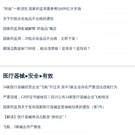
“药妆”一夜消失 国家药监局重拳整治600亿大市场
关于92批次化妆品不合格的通告
国家药监局权威解释"药妆品"概念
国家药监局：29批次化妆品不合格，立即下架！
菌落总数超标7200倍， 检出违禁物！是美容？是毁容？
医疗器械●安全●有效
54家医疗器械经营企业“飞检”不过关 其中5家企业存在严重违法违规行为
严重违规，GMP证书被收回丨四川公布24家医疗器械企业飞检情况
国家药监局关于发布国家医疗器械监督抽检结果的通告（第5号）
【解读】医疗器械将试点配发“身份证”！
飞检，5家械企停产整改