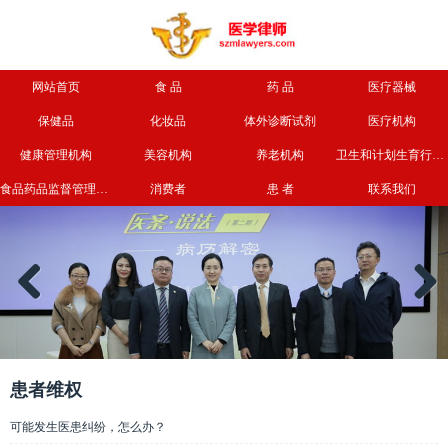
网站首页
食 品
药 品
医疗器械
保健品
化妆品
体外诊断试剂
医疗机构
健康管理机构
美容机构
养老机构
卫生和计划生育行政部门
食品药品监督管理部门
消费者
患 者
联系我们
Previous
Next
患者维权
可能发生医患纠纷，怎么办？