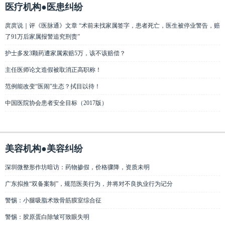
医疗机构●医患纠纷
庹庹说｜评《医脉通》文章 “术前未找家属签字，患者死亡，医生被停业警告，赔
了91万后家属报警追究刑责”
护士多发3颗药遭家属索赔5万，该不该赔偿？
主任医师论文造假被取消正高职称！
范例能改变“医闹”生态？拭目以待！
中国医院协会患者安全目标（2017版）
美容机构●美容纠纷
深圳微整形作坊暗访：药物掺假，价格骤降，资质未明
广东拟推“双备案制”，规范医美行为，并将对不良执业行为记分
警惕：小腿吸脂术致骨筋膜室综合征
警惕：胶原蛋白除皱可致眼失明