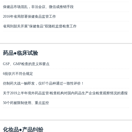
保健品市场混乱，非法会议、微信成推销手段
2016年省局部署保健食品监管工作
省局到韶关开展”保健食品“双随机监督检查工作
药品●临床试验
GSP、GMP检查的意义和要点
6批饮片不符合规定
仿制药大战一触即发，仅87个品种通过一致性评价！
关于2019上半年境外药品监管/检查机构对国内药品生产企业检查观察情况的通报
50个药被限制使用、重点监控
化妆品●产品纠纷