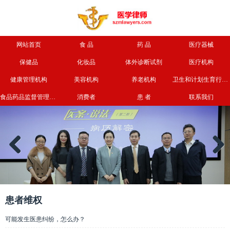
网站首页
食 品
药 品
医疗器械
保健品
化妆品
体外诊断试剂
医疗机构
健康管理机构
美容机构
养老机构
卫生和计划生育行政部门
食品药品监督管理部门
消费者
患 者
联系我们
Previous
Next
患者维权
可能发生医患纠纷，怎么办？