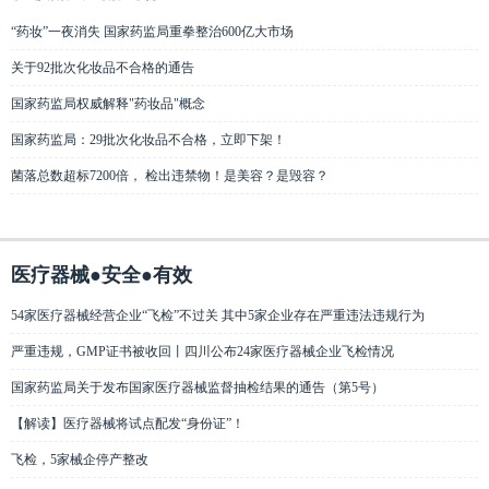
“药妆”一夜消失 国家药监局重拳整治600亿大市场
关于92批次化妆品不合格的通告
国家药监局权威解释"药妆品"概念
国家药监局：29批次化妆品不合格，立即下架！
菌落总数超标7200倍， 检出违禁物！是美容？是毁容？
医疗器械●安全●有效
54家医疗器械经营企业“飞检”不过关 其中5家企业存在严重违法违规行为
严重违规，GMP证书被收回丨四川公布24家医疗器械企业飞检情况
国家药监局关于发布国家医疗器械监督抽检结果的通告（第5号）
【解读】医疗器械将试点配发“身份证”！
飞检，5家械企停产整改