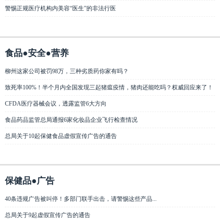
警惕正规医疗机构内美容“医生”的非法行医
食品●安全●营养
柳州这家公司被罚98万，三种劣质药你家有吗？
致死率100%！半个月内全国发现三起猪瘟疫情，猪肉还能吃吗？权威回应来了！
CFDA医疗器械会议，透露监管6大方向
食品药品监管总局通报6家化妆品企业飞行检查情况
总局关于10起保健食品虚假宣传广告的通告
保健品●广告
40条违规广告被叫停！多部门联手出击，请警惕这些产品...
总局关于9起虚假宣传广告的通告