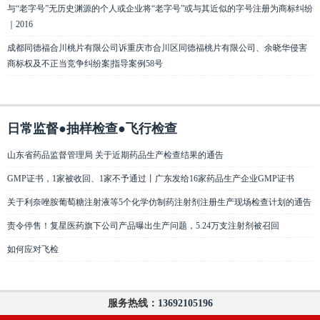
与“老字号”无历史渊源的个人或企业将“老字号”或与其近似的字号注册为商标纠纷
｜2016
成都同德福合川桃片有限公司诉重庆市合川区同德福桃片有限公司、余晓华侵害
商标权及不正当竞争纠纷案|指导案例58号
日常监督●抽样检查●飞行检查
山东省药品监督管理局 关于近期药品生产检查结果的通告
GMP证书，1家被收回、1家不予通过丨广东发给16家药品生产企业GMP证书
关于利奈唑胺葡萄糖注射液等5个化学仿制药注射剂注册生产现场检查计划的通告
责令停售！复星医药旗下公司产品曝出生产问题，5.24万支注射剂被召回
如何应对飞检
服务热线：
13692105196