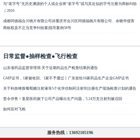
与“老字号”无历史渊源的个人或企业将“老字号”或与其近似的字号注册为商标纠纷
｜2016
成都同德福合川桃片有限公司诉重庆市合川区同德福桃片有限公司、余晓华侵害
商标权及不正当竞争纠纷案|指导案例58号
日常监督●抽样检查●飞行检查
山东省药品监督管理局 关于近期药品生产检查结果的通告
GMP证书，1家被收回、1家不予通过丨广东发给16家药品生产企业GMP证书
关于利奈唑胺葡萄糖注射液等5个化学仿制药注射剂注册生产现场检查计划的通告
责令停售！复星医药旗下公司产品曝出生产问题，5.24万支注射剂被召回
如何应对飞检
服务热线：
13692105196