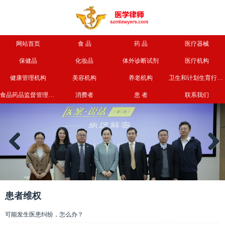
网站首页
食 品
药 品
医疗器械
保健品
化妆品
体外诊断试剂
医疗机构
健康管理机构
美容机构
养老机构
卫生和计划生育行政部门
食品药品监督管理部门
消费者
患 者
联系我们
Previous
Next
患者维权
可能发生医患纠纷，怎么办？