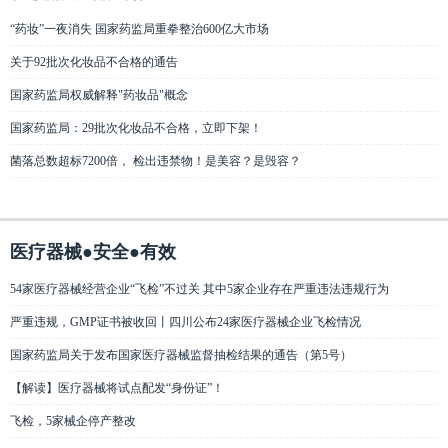
“药妆”一夜消失 国家药监局重拳整治600亿大市场
关于92批次化妆品不合格的通告
国家药监局权威解释"药妆品"概念
国家药监局：29批次化妆品不合格，立即下架！
菌落总数超标7200倍， 检出违禁物！是美容？是毁容？
医疗器械●安全●有效
54家医疗器械经营企业“飞检”不过关 其中5家企业存在严重违法违规行为
严重违规，GMP证书被收回丨四川公布24家医疗器械企业飞检情况
国家药监局关于发布国家医疗器械监督抽检结果的通告（第5号）
【解读】医疗器械将试点配发“身份证”！
飞检，5家械企停产整改