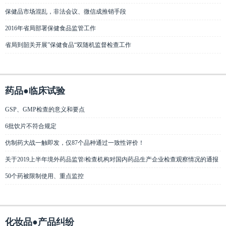
保健品市场混乱，非法会议、微信成推销手段
2016年省局部署保健食品监管工作
省局到韶关开展”保健食品“双随机监督检查工作
药品●临床试验
GSP、GMP检查的意义和要点
6批饮片不符合规定
仿制药大战一触即发，仅87个品种通过一致性评价！
关于2019上半年境外药品监管/检查机构对国内药品生产企业检查观察情况的通报
50个药被限制使用、重点监控
化妆品●产品纠纷