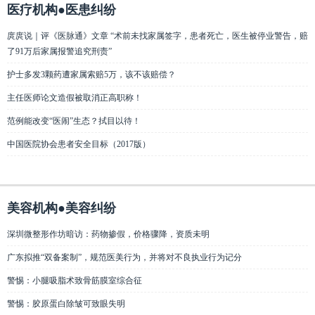
医疗机构●医患纠纷
庹庹说｜评《医脉通》文章 “术前未找家属签字，患者死亡，医生被停业警告，赔
了91万后家属报警追究刑责”
护士多发3颗药遭家属索赔5万，该不该赔偿？
主任医师论文造假被取消正高职称！
范例能改变“医闹”生态？拭目以待！
中国医院协会患者安全目标（2017版）
美容机构●美容纠纷
深圳微整形作坊暗访：药物掺假，价格骤降，资质未明
广东拟推“双备案制”，规范医美行为，并将对不良执业行为记分
警惕：小腿吸脂术致骨筋膜室综合征
警惕：胶原蛋白除皱可致眼失明