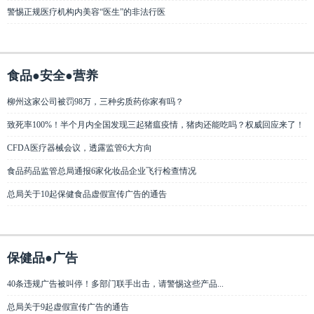
警惕正规医疗机构内美容“医生”的非法行医
食品●安全●营养
柳州这家公司被罚98万，三种劣质药你家有吗？
致死率100%！半个月内全国发现三起猪瘟疫情，猪肉还能吃吗？权威回应来了！
CFDA医疗器械会议，透露监管6大方向
食品药品监管总局通报6家化妆品企业飞行检查情况
总局关于10起保健食品虚假宣传广告的通告
保健品●广告
40条违规广告被叫停！多部门联手出击，请警惕这些产品...
总局关于9起虚假宣传广告的通告